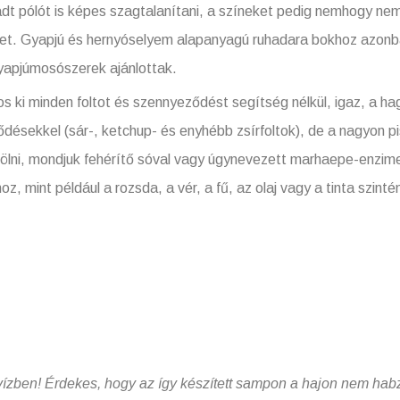
adt pólót is képes szagtalanítani, a színeket pedig nemhogy nem 
eket. Gyapjú és hernyóselyem alapanyagú ruhadara bokhoz azonb
yapjúmosószerek ajánlottak.
 ki minden foltot és szennyeződést segítség nélkül, igaz, a
désekkel (sár-, ketchup- és enyhébb zsírfoltok), de a nagyon pi
ölni, mondjuk fehérítő sóval vagy úgynevezett marhaepe-enzime
 mint például a rozsda, a vér, a fű, az olaj vagy a tinta szintén
r vízben! Érdekes, hogy az így készített sampon a hajon nem habzik