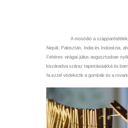
A mosódió a szappanfafélék családjá
Nepál, Pakisztán, India és Indonézia, ah
Fehéres virágai július-augusztusban ny
kiszáradva száraz tapintásúakká és bar
fa ezzel védekezik a gombák és a rovark