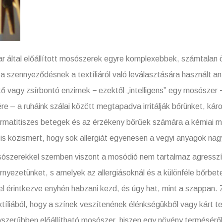
l előállított mosószerek egyre komplexebbek, számtalan öss
s a szennyeződésnek a textíliáról való leválasztására használt an
ítő vagy zsírbontó enzimek − ezektől „intelligens” egy mosósze
re – a ruháink szálai között megtapadva irritálják bőrünket, kár
odermatitiszes betegek és az érzékeny bőrűek számára a kémiai
 közismert, hogy sok allergiát egyenesen a vegyi anyagok nagy
kel szemben viszont a mosódió nem tartalmaz agresszív fo
nyezetünket, s amelyek az allergiásoknál és a különféle bőrbet
el érintkezve enyhén habzani kezd, és úgy hat, mint a szappan
extíliából, hogy a színek veszítenének élénkségükből vagy kárt 
szerűbben előállítható mosószer, hiszen egy növény terméséről v