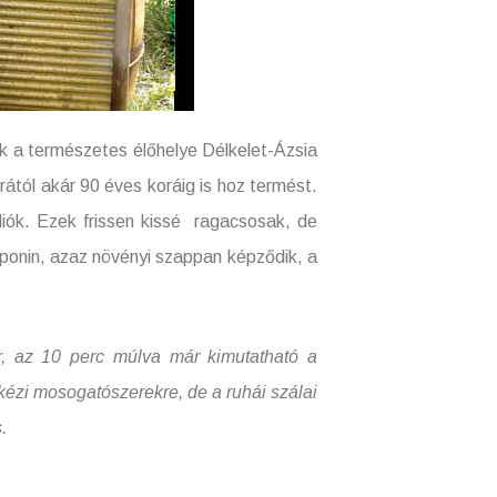
 természetes élőhelye Délkelet-Ázsia
rától akár 90 éves koráig is hoz termést.
diók. Ezek frissen kissé ragacsosak, de
ponin, azaz növényi szappan képződik, a
10 perc múlva már kimutatható a
kézi mosogatószerekre, de a ruhái szálai
.