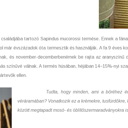
ba tartozó Sapindus mucorossi termése. Ennek a fának a
ol már évszázadok óta termesztik és használják. A fa 9 éves ko
ílnak, és november-decemberbenérnek be rajta az aranyszínű 
nás színűvé válnak. A termés húsában, héjában 14−15%-nyi sza
ártevők ellen.
Tudta, hogy minden, ami a bőréhez ér, az 
véráramában? Vonatkozik ez a krémekre, tusfürdőkre, 
között megtapadt mosó- és öblítőszermaradványokra is