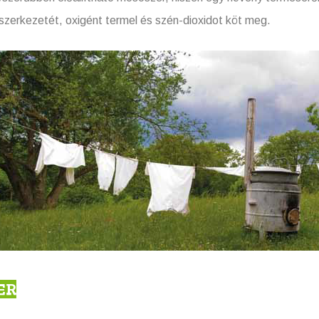
j szerkezetét, oxigént termel és szén-dioxidot köt meg.
ER