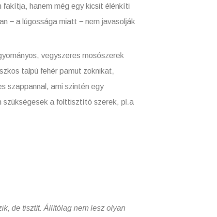
fakítja, hanem még egy kicsit élénkíti
an − a lúgossága miatt − nem javasolják
 hagyományos, vegyszeres mosószerek
szkos talpú fehér pamut zoknikat,
s szappannal, ami szintén egy
 szükségesek a folttisztító szerek, pl.a
, de tisztít. Állítólag nem lesz olyan