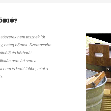
ÓDIÓ?
szerek nem tesznek jót
y, beteg bőrnek. Szerencsére
ímélő és bőrbarát
általán nem árt sem a
 nem is kerül többe, mint a
ó.