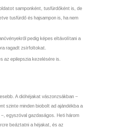
oldatot samponként, tusfürdőként is, de
tve tusfürdő és hajsampon is, ha nem
anövényekről pedig képes eltávolítani a
a ragadt zsírfoltokat.
s az epilepszia kezelésére is.
vesebb. A dióhéjakat vászonzsákban −
nt szinte minden biobolt ad ajándékba a
is −, egyszóval gazdaságos. Heti három
re beáztatni a héjakat, és az