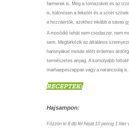
farmerek is. Még a tornazoknit és az izz
is, különösen a feketét és a sötét szín
a hozzáértők, azokhoz inkább a savas g
A mosódió tehát nem csodaszer, nem mos
sem. Megbirkózik az általános szennyező
harisnyákat mosás előtt érdemes átdörg
természetes anyag. A komolyabb foltokhoz,
marhaepeszappan vagy a narancsolaj is.
RECEPTEK:
Hajsampon:
Fôzzön ki 8 db fél héjat 10 percig 1 lite