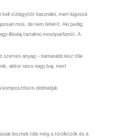
kell vízlágyítót használni, mert lúgossá
 alaposan mos, de nem fehérít. Aki pedig
agy illóolaj tartalmú mosóparfümöt. A
ió szerves anyag − hamarabb lesz tőle
k, akkor sincs nagy baj, mert
 a komposztba is dobhatjuk.
súak lesznek tőle még a törölközők és a