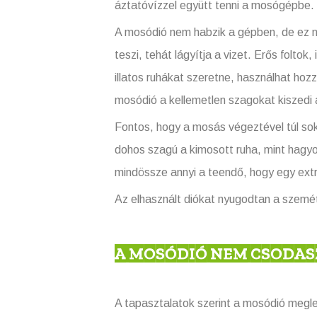
áztatóvízzel együtt tenni a mosógépbe.
A mosódió nem habzik a gépben, de ez nem
teszi, tehát lágyítja a vizet. Erős foltok
illatos ruhákat szeretne, használhat hoz
mosódió a kellemetlen szagokat kiszedi 
Fontos, hogy a mosás végeztével túl sok
dohos szagú a kimosott ruha, mint hagy
mindössze annyi a teendő, hogy egy extra
Az elhasznált diókat nyugodtan a szemét
A MOSÓDIÓ NEM CSODAS
A tapasztalatok szerint a mosódió megl