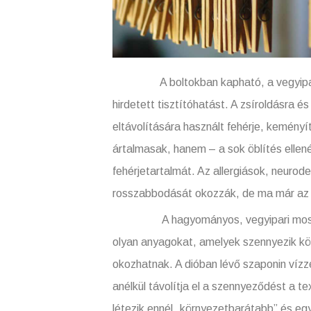
A boltokban kapható, a vegyipar álta
hirdetett tisztítóhatást. A zsíroldásra é
eltávolítására használt fehérje, kemény
ártalmasak, hanem – a sok öblítés ellené
fehérjetartalmát. Az allergiások, neur
rosszabbodását okozzák, de ma már az is
A hagyományos, vegyipari mosószerek
olyan anyagokat, amelyek szennyezik kör
okozhatnak. A dióban lévő szaponin vízz
anélkül távolítja el a szennyeződést a t
létezik ennél „környezetbarátabb” és egy