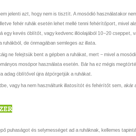
 jelenti azt, hogy nem is tisztít. A mosódió használatakor nem 
, illetve fehér ruhák esetén lehet mellé tenni fehérítőport, mivel
zá egy kevés öblítőt, vagy kedvenc illóolajából 10−20 cseppet, v
a ruhákból, de önmagában semleges az illata.
áig ne felejtsük bent a gépben a ruhákat, mert − mivel a mosód
ományos mosópor használata esetén. Bár ha ez mégis megtörténi
 adag öblítővel újra átpörgetjük a ruhákat.
be, vagy ha nem használtunk illatosítót és fehérítőt sem, akár
ZER
epő puhaságot és selymességet ad a ruháknak, kellemes tapintá