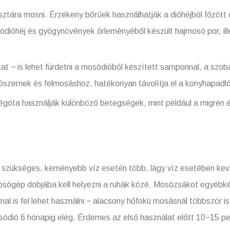
sztára mosni. Érzékeny bőrűek használhatják a dióhéjból főzött 
ióhéj és gyógynövények őrleményéből készült hajmosó por, ille
t − is lehet fürdetni a mosódióból készített samponnal, a szob
szernek és felmosáshoz, hatékonyan távolítja el a konyhapadlór
 régóta használják különböző betegségek, mint például a migrén é
 szükséges, keményebb víz esetén több, lágy víz esetében ke
osógép dobjába kell helyezni a ruhák közé. Mosózsákot egyébké
l is fel lehet használni − alacsony hőfokú mosásnál többször 
ió 6 hónapig elég. Érdemes az első használat előtt 10−15 perc