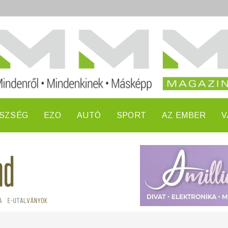
SZSÉG
EZO
AUTÓ
SPORT
AZ EMBER
V