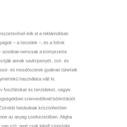
zetevővel érik el a reklámokban
yagok − a tenzidek −, és a foltok
r − azonban nemcsak a környezetre
osítják annak savköpenyét, zsír- és
 mosó- és mosdószerek gyakran tüneteik
mértékű használata vált ki.
szfátokat és tenzideket, vagyis
egségekben szenvedőknél bőrirritációt
. Zsíroldó hatásának köszönhetően
tenne az anyag szerkezetében. Aligha
an szó, amit csak lekell szüretelni.