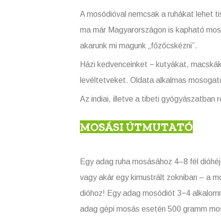
A mosódióval nemcsak a ruhákat lehet ti
ma már Magyarországon is kapható mosód
akarunk mi magunk „főzőcskézni”.
Házi kedvenceinket − kutyákat, macskáka
levéltetveket. Oldata alkalmas mosogató
Az indiai, illetve a tibeti gyógyászatban
MOSÁSI ÚTMUTATÓ
Egy adag ruha mosásához 4–8 fél dióhéj
vagy akár egy kimustrált zokniban – a m
dióhoz! Egy adag mosódiót 3−4 alkalomma
adag gépi mosás esetén 500 gramm mosód