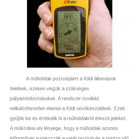
A műholdak pozíciójáért a földi állomások
felelnek, ezeken végzik a szükséges
pályamódosításokat. A rendszer további
nélkülözhetetlen elemei a földi vevőkészülékek. Ezek
gyűjtik be és értékelik ki a műholdakról érkező jeleket.
A működési elv lényege, hogy a műholdak azonos
időpontban sugározzák a saját pozíció és a pontos idő