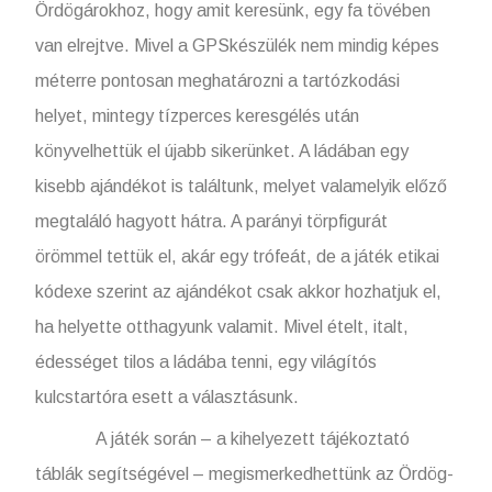
Ördögárokhoz, hogy amit keresünk, egy fa tövében
van elrejtve. Mivel a GPSkészülék nem mindig képes
méterre pontosan meghatározni a tartózkodási
helyet, mintegy tízperces keresgélés után
könyvelhettük el újabb sikerünket. A ládában egy
kisebb ajándékot is találtunk, melyet valamelyik előző
megtaláló hagyott hátra. A parányi törpfigurát
örömmel tettük el, akár egy trófeát, de a játék etikai
kódexe szerint az ajándékot csak akkor hozhatjuk el,
ha helyette otthagyunk valamit. Mivel ételt, italt,
édességet tilos a ládába tenni, egy világítós
kulcstartóra esett a választásunk.
A játék során – a kihelyezett tájékoztató
táblák segítségével – megismerkedhettünk az Ördög-