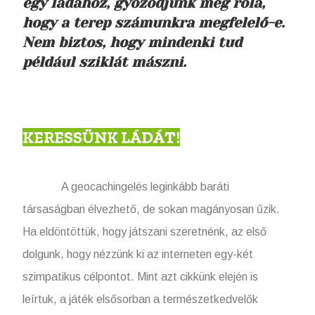
egy ládához, győződjünk meg róla,
hogy a terep számunkra megfelelő-e.
Nem biztos, hogy mindenki tud
például sziklát mászni.
KERESSÜNK LÁDÁT!
A geocachingelés leginkább baráti
társaságban élvezhető, de sokan magányosan űzik.
Ha eldöntöttük, hogy játszani szeretnénk, az első
dolgunk, hogy nézzünk ki az interneten egy-két
szimpatikus célpontot. Mint azt cikkünk elején is
leírtuk, a játék elsősorban a természetkedvelők