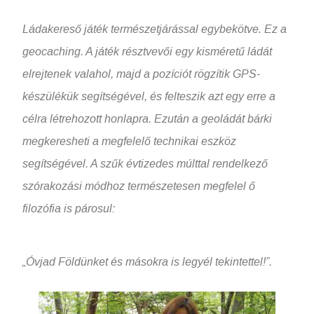
Ládakereső játék természetjárással egybekötve. Ez a
geocaching. A játék résztvevői egy kisméretű ládát
elrejtenek valahol, majd a pozíciót rögzítik GPS-
készülékük segítségével, és felteszik azt egy erre a
célra létrehozott honlapra. Ezután a geoládát bárki
megkeresheti a megfelelő technikai eszköz
segítségével. A szűk évtizedes múlttal rendelkező
szórakozási módhoz természetesen megfelel ő
filozófia is párosul:
„Óvjad Földünket és másokra is legyél tekintettel!”.