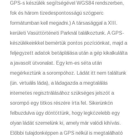
GPS-s készülék segítségével WGS84 rendszerben,
fok és három tizedespontosságú szögperc
formátumban kell megadni.) A társasággal a XIII.
kerületi Vasúttörténeti Parknál találkoztunk. A GPS-
készülékeinkkel bemértük pontos pozíciónkat, majd a
feljegyzett adatok betáplálása után a gép kikalkulálta
a javasolt útvonalat. Egy km-es séta után
megérkeztünk a sorompóhoz. Ládát itt nem találtunk
(ún. virtuális láda), a ládagazda a megtalálás
internetes regisztrálásához szükséges jelszót a
sorompó egy titkos részére írta fel. Sikerünkön
felbuzdulva úgy döntöttünk, hogy legközelebb egy
olyan ládát szemelünk ki, amely már valódi kihívás.
Előbbi tulajdonképpen a GPS nélkül is megtalálható