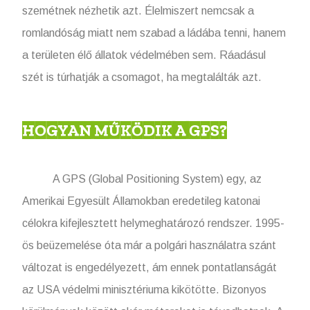
szemétnek nézhetik azt. Élelmiszert nemcsak a
romlandóság miatt nem szabad a ládába tenni, hanem
a területen élő állatok védelmében sem. Ráadásul
szét is túrhatják a csomagot, ha megtalálták azt.
HOGYAN MŰKÖDIK A GPS?
A GPS (Global Positioning System) egy, az
Amerikai Egyesült Államokban eredetileg katonai
célokra kifejlesztett helymeghatározó rendszer. 1995-
ös beüzemelése óta már a polgári használatra szánt
változat is engedélyezett, ám ennek pontatlanságát
az USA védelmi minisztériuma kikötötte. Bizonyos