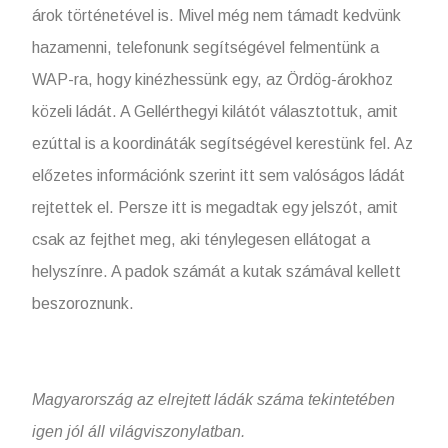
árok történetével is. Mivel még nem támadt kedvünk
hazamenni, telefonunk segítségével felmentünk a
WAP-ra, hogy kinézhessünk egy, az Ördög-árokhoz
közeli ládát. A Gellérthegyi kilátót választottuk, amit
ezúttal is a koordináták segítségével kerestünk fel. Az
előzetes információnk szerint itt sem valóságos ládát
rejtettek el. Persze itt is megadtak egy jelszót, amit
csak az fejthet meg, aki ténylegesen ellátogat a
helyszínre. A padok számát a kutak számával kellett
beszoroznunk.
Magyarország az elrejtett ládák száma tekintetében
igen jól áll világviszonylatban.