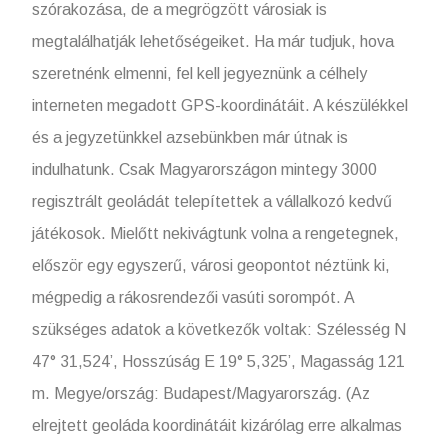
szórakozása, de a megrögzött városiak is
megtalálhatják lehetőségeiket. Ha már tudjuk, hova
szeretnénk elmenni, fel kell jegyeznünk a célhely
interneten megadott GPS-koordinátáit. A készülékkel
és a jegyzetünkkel azsebünkben már útnak is
indulhatunk. Csak Magyarországon mintegy 3000
regisztrált geoládát telepítettek a vállalkozó kedvű
játékosok. Mielőtt nekivágtunk volna a rengetegnek,
először egy egyszerű, városi geopontot néztünk ki,
mégpedig a rákosrendezői vasúti sorompót. A
szükséges adatok a következők voltak: Szélesség N
47° 31,524’, Hosszúság E 19° 5,325’, Magasság 121
m. Megye/ország: Budapest/Magyarország. (Az
elrejtett geoláda koordinátáit kizárólag erre alkalmas