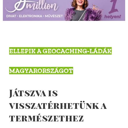
ELLEPIK A GEOCACHING-LÁDÁK
MAGYARORSZÁGOT
Játszva is
visszatérhetünk a
természethez