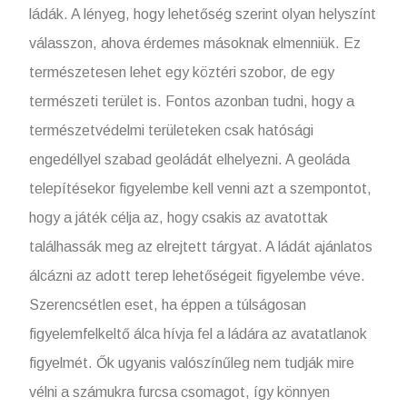
ládák. A lényeg, hogy lehetőség szerint olyan helyszínt
válasszon, ahova érdemes másoknak elmenniük. Ez
természetesen lehet egy köztéri szobor, de egy
természeti terület is. Fontos azonban tudni, hogy a
természetvédelmi területeken csak hatósági
engedéllyel szabad geoládát elhelyezni. A geoláda
telepítésekor figyelembe kell venni azt a szempontot,
hogy a játék célja az, hogy csakis az avatottak
találhassák meg az elrejtett tárgyat. A ládát ajánlatos
álcázni az adott terep lehetőségeit figyelembe véve.
Szerencsétlen eset, ha éppen a túlságosan
figyelemfelkeltő álca hívja fel a ládára az avatatlanok
figyelmét. Ők ugyanis valószínűleg nem tudják mire
vélni a számukra furcsa csomagot, így könnyen