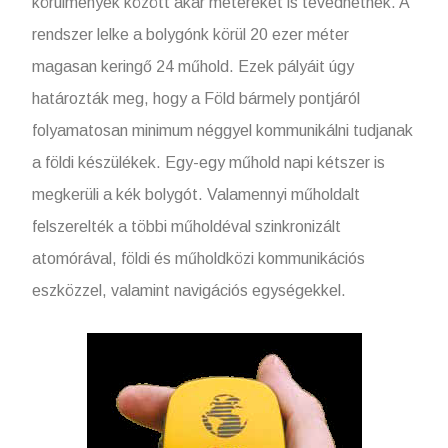
körülmények között akár métereket is tévedhetnek. A
rendszer lelke a bolygónk körül 20 ezer méter
magasan keringő 24 műhold. Ezek pályáit úgy
határozták meg, hogy a Föld bármely pontjáról
folyamatosan minimum néggyel kommunikálni tudjanak
a földi készülékek. Egy-egy műhold napi kétszer is
megkerüli a kék bolygót. Valamennyi műholdalt
felszerelték a többi műholdéval szinkronizált
atomórával, földi és műholdközi kommunikációs
eszközzel, valamint navigációs egységekkel.