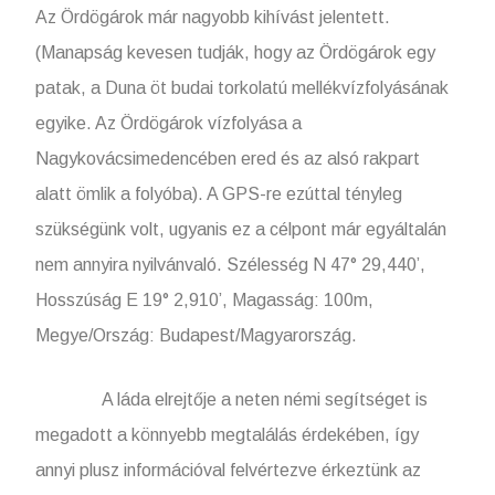
Az Ördögárok már nagyobb kihívást jelentett.
(Manapság kevesen tudják, hogy az Ördögárok egy
patak, a Duna öt budai torkolatú mellékvízfolyásának
egyike. Az Ördögárok vízfolyása a
Nagykovácsimedencében ered és az alsó rakpart
alatt ömlik a folyóba). A GPS-re ezúttal tényleg
szükségünk volt, ugyanis ez a célpont már egyáltalán
nem annyira nyilvánvaló. Szélesség N 47° 29,440’,
Hosszúság E 19° 2,910’, Magasság: 100m,
Megye/Ország: Budapest/Magyarország.
A láda elrejtője a neten némi segítséget is
megadott a könnyebb megtalálás érdekében, így
annyi plusz információval felvértezve érkeztünk az