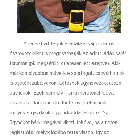
A regisztrált tagok a ládákkal kapcsolatos
észrevételeiket is megoszthatják az adott ládák saját
fórumán (pl. megsérült, ötletesen lett elrejtve). Akik
már komolyabban művelik e sportágat, csavarhatnak
is a játékszabályokon. Léteznek úgynevezett utazó
ügynökök. Ezek bármely – arra méreténél fogva
alkalmas − ládában elrejthető kis játékfigurák,
melyeket gazdájuk egyéni kóddal látott el. Az
ügynököt bárki magával viheti, feltéve, ha a neten
regisztrálja, melyik ládába tette vissza, így az