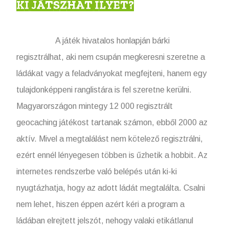
KI JÁTSZHAT ILYET?
A játék hivatalos honlapján bárki
regisztrálhat, aki nem csupán megkeresni szeretne a
ládákat vagy a feladványokat megfejteni, hanem egy
tulajdonképpeni ranglistára is fel szeretne kerülni.
Magyarországon mintegy 12 000 regisztrált
geocaching játékost tartanak számon, ebből 2000 az
aktív. Mivel a megtalálást nem kötelező regisztrálni,
ezért ennél lényegesen többen is űzhetik a hobbit. Az
internetes rendszerbe való belépés után ki-ki
nyugtázhatja, hogy az adott ládát megtalálta. Csalni
nem lehet, hiszen éppen azért kéri a program a
ládában elrejtett jelszót, nehogy valaki etikátlanul