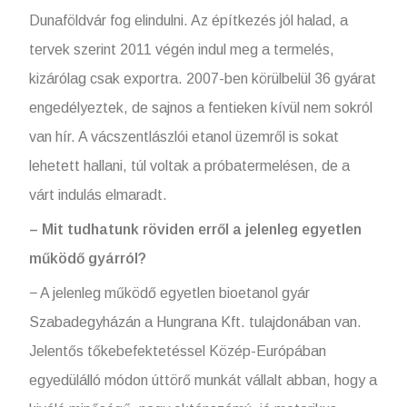
Dunaföldvár fog elindulni. Az építkezés jól halad, a
tervek szerint 2011 végén indul meg a termelés,
kizárólag csak exportra. 2007-ben körülbelül 36 gyárat
engedélyeztek, de sajnos a fentieken kívül nem sokról
van hír. A vácszentlászlói etanol üzemről is sokat
lehetett hallani, túl voltak a próbatermelésen, de a
várt indulás elmaradt.
– Mit tudhatunk röviden erről a jelenleg egyetlen
működő gyárról?
− A jelenleg működő egyetlen bioetanol gyár
Szabadegyházán a Hungrana Kft. tulajdonában van.
Jelentős tőkebefektetéssel Közép-Európában
egyedülálló módon úttörő munkát vállalt abban, hogy a