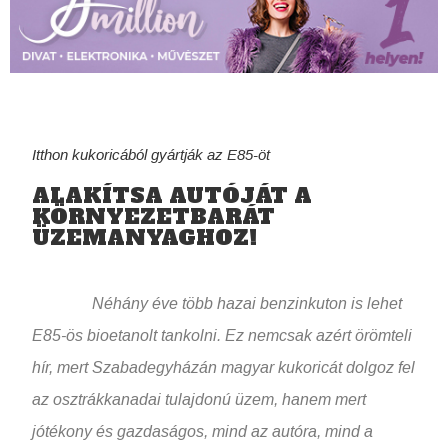
Itthon kukoricából gyártják az E85-öt
ALAKÍTSA AUTÓJÁT A
KÖRNYEZETBARÁT
ÜZEMANYAGHOZ!
Néhány éve több hazai benzinkuton is lehet
E85-ös bioetanolt tankolni. Ez nemcsak azért örömteli
hír, mert Szabadegyházán magyar kukoricát dolgoz fel
az osztrákkanadai tulajdonú üzem, hanem mert
jótékony és gazdaságos, mind az autóra, mind a