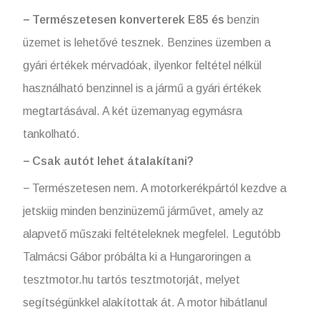
− Természetesen konverterek E85 és
benzin
üzemet is lehetővé tesznek. Benzines üzemben a
gyári értékek mérvadóak, ilyenkor feltétel nélkül
használható benzinnel is a jármű a gyári értékek
megtartásával. A két üzemanyag egymásra
tankolható.
− Csak autót lehet átalakítani?
− Természetesen nem. A motorkerékpártól kezdve a
jetskiig minden benzinüzemű járművet, amely az
alapvető műszaki feltételeknek megfelel. Legutóbb
Talmácsi Gábor próbálta ki a Hungaroringen a
tesztmotor.hu tartós tesztmotorját, melyet
segítségünkkel alakítottak át. A motor hibátlanul