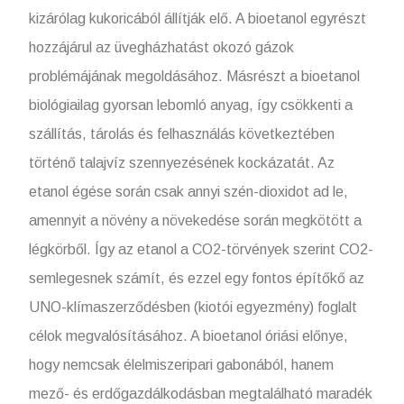
kizárólag kukoricából állítják elő. A bioetanol egyrészt
hozzájárul az üvegházhatást okozó gázok
problémájának megoldásához. Másrészt a bioetanol
biológiailag gyorsan lebomló anyag, így csökkenti a
szállítás, tárolás és felhasználás következtében
történő talajvíz szennyezésének kockázatát. Az
etanol égése során csak annyi szén-dioxidot ad le,
amennyit a növény a növekedése során megkötött a
légkörből. Így az etanol a CO2-törvények szerint CO2-
semlegesnek számít, és ezzel egy fontos építőkő az
UNO-klímaszerződésben (kiotói egyezmény) foglalt
célok megvalósításához. A bioetanol óriási előnye,
hogy nemcsak élelmiszeripari gabonából, hanem
mező- és erdőgazdálkodásban megtalálható maradék