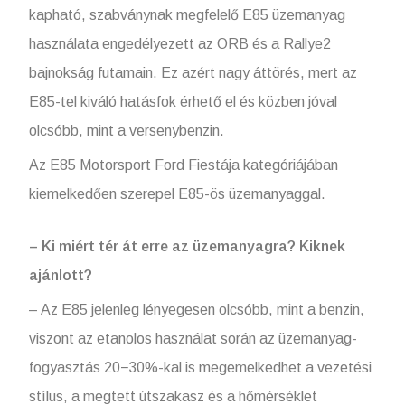
kapható, szabványnak megfelelő E85 üzemanyag
használata engedélyezett az ORB és a Rallye2
bajnokság futamain. Ez azért nagy áttörés, mert az
E85-tel kiváló hatásfok érhető el és közben jóval
olcsóbb, mint a versenybenzin.
Az E85 Motorsport Ford Fiestája kategóriájában
kiemelkedően szerepel E85-ös üzemanyaggal.
– Ki miért tér át erre az üzemanyagra? Kiknek
ajánlott?
– Az E85 jelenleg lényegesen olcsóbb, mint a benzin,
viszont az etanolos használat során az üzemanyag-
fogyasztás 20−30%-kal is megemelkedhet a vezetési
stílus, a megtett útszakasz és a hőmérséklet