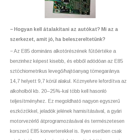
− Hogyan kell átalakítani az autókat? Mi az a
szerkezet, amit jó, ha beleszereltetünk?
− Az E85 domináns alkotórészének fűtőértéke a
benzinhez képest kisebb, és ebből adódóan az E85
sztöchiometrikus levegő/hajtóanyag tömegaránya
14,7 helyett 9,7 körül alakul. Köznyelvre lefordítva az
alkoholból kb. 20–25%-kal több kell hasonló
teljesítményhez. Ez megoldható nagyon egyszerű
eszközökkel, jeladók jelének hamisításával, a gyári
motorvezérlő átprogramozásával és természetesen
korszerű E85 konverterekkel is. Ilyen esetben csak