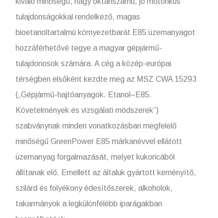
kiváló minőségű, nagy oktánszámú, jó motorikus
tulajdonságokkal rendelkező, magas
bioetanoltartalmú környezetbarát E85 üzemanyagot
hozzáférhetővé tegye a magyar gépjármű-
tulajdonosok számára. A cég a közép-európai
térségben elsőként kezdte meg az MSZ CWA 15293
(„Gépjármű-hajtóanyagok. Etanol–E85.
Követelmények és vizsgálati módszerek”)
szabványnak minden vonatkozásban megfelelő
minőségű GreenPower E85 márkanévvel ellátott
üzemanyag forgalmazását, melyet kukoricából
állítanak elő. Emellett az általuk gyártott keményítő,
szilárd és folyékony édesítőszerek, alkoholok,
takarmányok a legkülönfélébb iparágakban