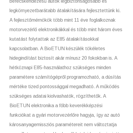
befecskendezésű autók legbiztonságosabb és
legkörnyezetbarátabb átalakítására fejlesztettünk ki.
A fejlesztőmérnökök több mint 11 éve foglalkoznak
motorvezérlő elektronikákkal és több mint három éves
kutatást folytattak az E85 átalakításokkal
kapcsolatban. A BioETUN készülék tökéletes
hidegindítást biztosít akár mínusz 20 fokokban is. A
hétköznapi E85-használathoz szükséges minden
paramétere számítógépről programozható, a dúsítás
mértéke tized pontossággal megadható. A működés
szükséges adatai kiolvashatók, rögzíthetők. A
BioETUN elektronika a főbb keverékképzési
funkciókat a gyári motorvezérlőre hagyja, így az autó
károsanyagemissziós paramétereit nem változtatja