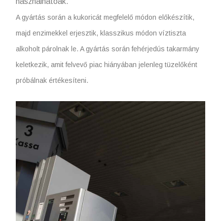
használhatóak.
A gyártás során a kukoricát megfelelő módon előkészítik,
majd enzimekkel erjesztik, klasszikus módon víztiszta
alkoholt párolnak le. A gyártás során fehérjedús takarmány
keletkezik, amit felvevő piac hiányában jelenleg tüzelőként
próbálnak értékesíteni.