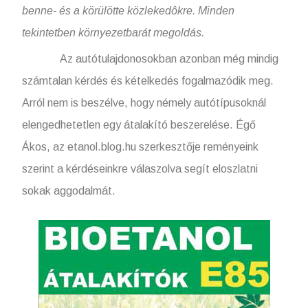
benne- és a körülötte közlekedôkre. Minden
tekintetben környezetbarát megoldás.
Az autótulajdonosokban azonban még mindig
számtalan kérdés és kételkedés fogalmazódik meg.
Arról nem is beszélve, hogy némely autótípusoknál
elengedhetetlen egy átalakító beszerelése. Égő
Ákos, az etanol.blog.hu szerkesztője reményeink
szerint a kérdéseinkre válaszolva segít eloszlatni
sokak aggodalmát.