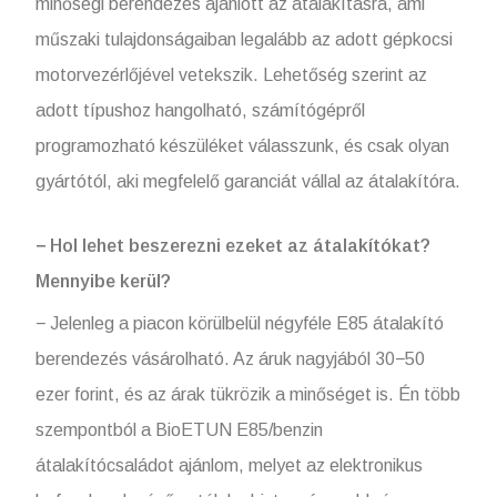
minőségi berendezés ajánlott az átalakításra, ami
műszaki tulajdonságaiban legalább az adott gépkocsi
motorvezérlőjével vetekszik. Lehetőség szerint az
adott típushoz hangolható, számítógépről
programozható készüléket válasszunk, és csak olyan
gyártótól, aki megfelelő garanciát vállal az átalakítóra.
− Hol lehet beszerezni ezeket az átalakítókat?
Mennyibe kerül?
− Jelenleg a piacon körülbelül négyféle E85 átalakító
berendezés vásárolható. Az áruk nagyjából 30−50
ezer forint, és az árak tükrözik a minőséget is. Én több
szempontból a BioETUN E85/benzin
átalakítócsaládot ajánlom, melyet az elektronikus