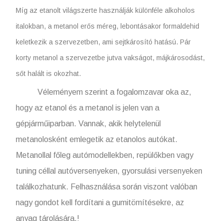
Míg az etanolt világszerte használják különféle alkoholos
italokban, a metanol erős méreg, lebontásakor formaldehid
keletkezik a szervezetben, ami sejtkárosító hatású. Pár
korty metanol a szervezetbe jutva vakságot, májkárosodást,
sőt halált is okozhat.
Véleményem szerint a fogalomzavar oka az,
hogy az etanol és a metanol is jelen van a
gépjárműiparban. Vannak, akik helytelenül
metanolosként emlegetik az etanolos autókat.
Metanollal főleg autómodellekben, repülőkben vagy
tuning céllal autóversenyeken, gyorsulási versenyeken
találkozhatunk. Felhasználása során viszont valóban
nagy gondot kell fordítani a gumitömítésekre, az
anyag tárolására.!