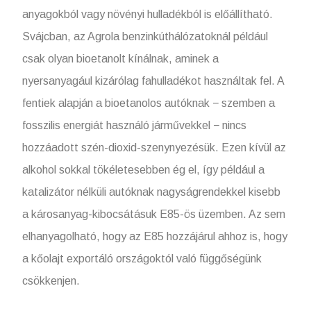
anyagokból vagy növényi hulladékból is előállítható.
Svájcban, az Agrola benzinkúthálózatoknál például
csak olyan bioetanolt kínálnak, aminek a
nyersanyagául kizárólag fahulladékot használtak fel. A
fentiek alapján a bioetanolos autóknak − szemben a
fosszilis energiát használó járművekkel − nincs
hozzáadott szén-dioxid-szenynyezésük. Ezen kívül az
alkohol sokkal tökéletesebben ég el, így például a
katalizátor nélküli autóknak nagyságrendekkel kisebb
a károsanyag-kibocsátásuk E85-ös üzemben. Az sem
elhanyagolható, hogy az E85 hozzájárul ahhoz is, hogy
a kőolajt exportáló országoktól való függőségünk
csökkenjen.