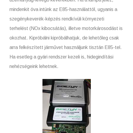
mindenkit óva intünk az E85-használattól, ugyanis a
szegénykeverék-képzés rendkívüli környezeti
terhelést (NOx kibocsátás), illetve motorkárosodást is
okozhat. Kipróbálni kipróbálhatjuk, de lehetőleg csak
arra felkészített járművet használjunk tisztán E85-tel.
Ha esetleg a gyári rendszer kezeli is, hidegindítási
nehézségeink lehetnek.