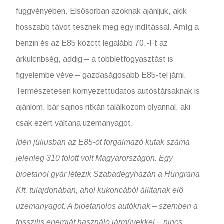
függvényében. Elsősorban azoknak ajánljuk, akik
hosszabb távot tesznek meg egy indítással. Amíg a
benzin és az E85 között legalább 70,-Ft az
árkülönbség, addig – a többletfogyasztást is
figyelembe véve – gazdaságosabb E85-tel járni.
Természetesen környezettudatos autóstársaknak is
ajánlom, bár sajnos ritkán találkozom olyannal, aki
csak ezért váltana üzemanyagot.
Idén júliusban az E85-öt forgalmazó kutak száma
jelenleg 310 fölött volt Magyarországon. Egy
bioetanol gyár létezik Szabadegyházán a Hungrana
Kft. tulajdonában, ahol kukoricából állítanak elô
üzemanyagot. A bioetanolos autóknak – szemben a
fosszilis energiát használó jármûvekkel − nincs