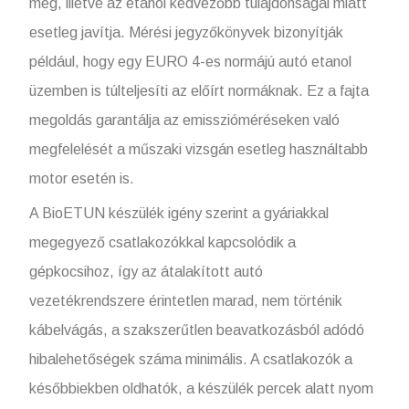
meg, illetve az etanol kedvezőbb tulajdonságai miatt
esetleg javítja. Mérési jegyzőkönyvek bizonyítják
például, hogy egy EURO 4-es normájú autó etanol
üzemben is túlteljesíti az előírt normáknak. Ez a fajta
megoldás garantálja az emisszióméréseken való
megfelelését a műszaki vizsgán esetleg használtabb
motor esetén is.
A BioETUN készülék igény szerint a gyáriakkal
megegyező csatlakozókkal kapcsolódik a
gépkocsihoz, így az átalakított autó
vezetékrendszere érintetlen marad, nem történik
kábelvágás, a szakszerűtlen beavatkozásból adódó
hibalehetőségek száma minimális. A csatlakozók a
későbbiekben oldhatók, a készülék percek alatt nyom