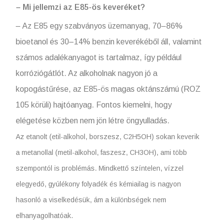
– Mi jellemzi az E85-ös keveréket?
– Az E85 egy szabványos üzemanyag, 70–86%
bioetanol és 30–14% benzin keverékéből áll, valamint
számos adalékanyagot is tartalmaz, így például
korróziógátlót. Az alkoholnak nagyon jó a
kopogástűrése, az E85-ös magas oktánszámú (ROZ
105 körüli) hajtóanyag. Fontos kiemelni, hogy
elégetése közben nem jön létre öngyulladás.
Az etanolt (etil-alkohol, borszesz, C2H5OH) sokan keverik
a metanollal (metil-alkohol, faszesz, CH3OH), ami több
szempontól is problémás. Mindkettő színtelen, vízzel
elegyedő, gyúlékony folyadék és kémiailag is nagyon
hasonló a viselkedésük, ám a különbségek nem
elhanyagolhatóak.