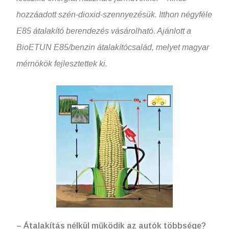
hozzáadott szén-dioxid-szennyezésük. Itthon négyféle
E85 átalakító berendezés vásárolható. Ajánlott a
BioETUN E85/benzin átalakítócsalád, melyet magyar
mérnökök fejlesztettek ki.
– Átalakítás nélkül működik az autók többsége?