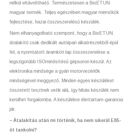
nélkül eltávolítható. Természetesen a BioETUN
magyar termék. Teljes egészében magyar mérnökök
fejlesztése, hazai összeszerelésű készülék.
Nem elhanyagolható szempont, hogy a BioETUN
átalakító csak dedikált autóipari alkatrészekből épül
fel, a nyomtatott áramköri lap összeszerelése a
legszigorúbb ISOminősítésű gépsoron készül. Az
elektronika minősége a gyári motorvezérlők
minőségével meggyező. Minden egyes készüléket
összetett tesztnek vetik alá, így hibás készülék nem
kerülhet forgalomba. A készülékre élettartam-garancia
jár.
− Átalakítás után mi történik, ha nem sikerül E85-
öt tankolni?