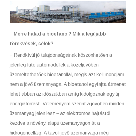
− Merre halad a bioetanol? Mik a legújabb
törekvések, célok?
− Rendkívül jó tulajdonságainak köszönhetően a
jelenleg futó autómodellek a közeljövőben
üzemeltethetőek bioetanollal, mégis azt kell mondjam
nem a jövő üzemanyaga. A bioetanol egyfajta átmenet
lehet abban az időszakban amíg kidolgoznak egy új
energiaforrást. Véleményem szerint a jövőben minden
üzemanyag jelen lesz − az elektromos hajtástól
kezdve a növényi alapú üzemanyagon át a
hidrogéncelláig. A távoli jövő üzemanyaga még