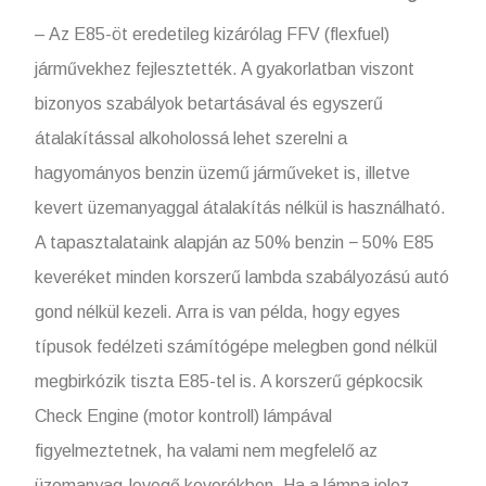
– Az E85-öt eredetileg kizárólag FFV (flexfuel)
járművekhez fejlesztették. A gyakorlatban viszont
bizonyos szabályok betartásával és egyszerű
átalakítással alkoholossá lehet szerelni a
hagyományos benzin üzemű járműveket is, illetve
kevert üzemanyaggal átalakítás nélkül is használható.
A tapasztalataink alapján az 50% benzin − 50% E85
keveréket minden korszerű lambda szabályozású autó
gond nélkül kezeli. Arra is van példa, hogy egyes
típusok fedélzeti számítógépe melegben gond nélkül
megbirkózik tiszta E85-tel is. A korszerű gépkocsik
Check Engine (motor kontroll) lámpával
figyelmeztetnek, ha valami nem megfelelő az
üzemanyag-levegő keverékben. Ha a lámpa jelez,