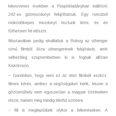
kilencvenes években a Püspökladányban kiállított
242-es gőzmozdonyt felújíthattuk. Egy roncsból
működőképes mozdonyt hoztunk létre, és én
fűthettem fel először.
Mostanában pedig elvállaltuk a Robog az úthenger
című filmből Józsi úthengerének felújítását, amit
vélhetőleg szeptemberben ki is fognak állítani
Kiskőrösön.
− Gondolom, hogy nem ez az első filmbéli eszköz,
filmes kérés, amihez a segítségüket kérik, hiszen a
gőzösműhely nem egyszerűen a magyar történelem
része, hanem még mindig élethű színtere.
− Mi is meglepődünk olykor a felkéréseken. A