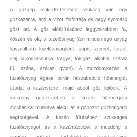
A gőzgép működtetéséhez szükség van egy
gőzkazánra, ami a vizet felforralja és nagy nyomású
gőzt ad. A gőz előállításához leggyakrabban fa,
kőszén és olaj a tüzelőanyag (ám minden égő anyag
használható tüzelőanyagként: papír, szemét, fáradt
olaj, kukoricacsutka, trágya, földgáz, alkohol, száraz
fű, széna, száraz gyom). A mozdonykazán a
tüzelőanyag égése során felszabaduló hőenergiát
átadja a kazánvízbe, majd abból gőz fejlődik. A
mozdony gépezetében a vízgőz hőenergiája
mechanikai munkává alakul át a gépezet gőzhengerei
segítségével. A kazán fűtéséhez szükséges
tüzelőanyagot és a kazántápvizet a mozdony a
járműre épített tartályokban (szertartályos