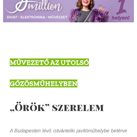
MŰVEZETŐ AZ UTOLSÓ
GŐZÖSMŰHELYBEN
„Örök” szerelem
A Budapesten lévő istvántelki javítóműhelybe betérve