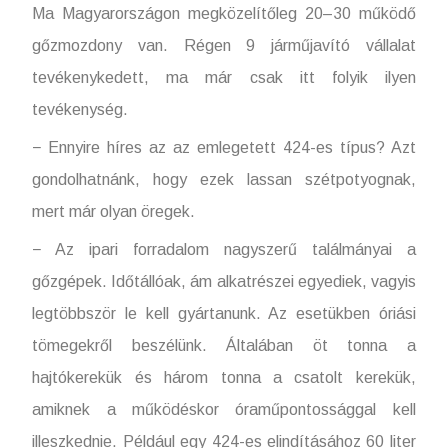
Ma Magyarországon megközelítőleg 20–30 működő
gőzmozdony van. Régen 9 járműjavító vállalat
tevékenykedett, ma már csak itt folyik ilyen
tevékenység.
− Ennyire híres az az emlegetett 424-es típus? Azt
gondolhatnánk, hogy ezek lassan szétpotyognak,
mert már olyan öregek.
− Az ipari forradalom nagyszerű találmányai a
gőzgépek. Időtállóak, ám alkatrészei egyediek, vagyis
legtöbbször le kell gyártanunk. Az esetükben óriási
tömegekről beszélünk. Általában öt tonna a
hajtókerekük és három tonna a csatolt kerekük,
amiknek a működéskor óraműpontossággal kell
illeszkednie. Például egy 424-es elindításához 60 liter