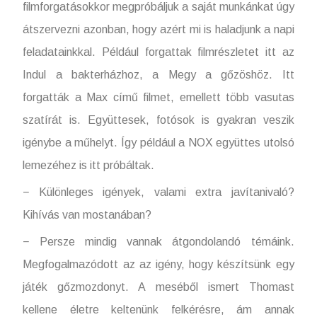
filmforgatásokkor megpróbáljuk a saját munkánkat úgy
átszervezni azonban, hogy azért mi is haladjunk a napi
feladatainkkal. Például forgattak filmrészletet itt az
Indul a bakterházhoz, a Megy a gőzöshöz. Itt
forgatták a Max című filmet, emellett több vasutas
szatírát is. Együttesek, fotósok is gyakran veszik
igénybe a műhelyt. Így például a NOX együttes utolsó
lemezéhez is itt próbáltak.
− Különleges igények, valami extra javítanivaló?
Kihívás van mostanában?
− Persze mindig vannak átgondolandó témáink.
Megfogalmazódott az az igény, hogy készítsünk egy
játék gőzmozdonyt. A meséből ismert Thomast
kellene életre keltenünk felkérésre, ám annak