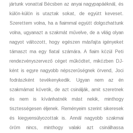
jártunk vonattal Bécsben az anyai nagypapáéknál, és
külön-külön is utaztak sokat, de együtt keveset.
Szerettem volna, ha a fiaimmal együtt dolgozhattunk
volna, ugyanazt a szakmát művelve, de a világ olyan
nagyot változott, hogy egészen másfajta igényeket
támaszt ma egy fiatal számára. A fiaim közül Peti
rendezvényszervező céget működtet, miközben DJ-
ként is egyre nagyobb népszerűségnek örvend, Joci
fodrászként tevékenykedik. Ugyan nem az én
szakmámat követik, de azt csinálják, amit szeretnek
és nem is kívánhatnék mást nekik, minthogy
tisztességesen éljenek. Reményeim szerint sikeresek
és kiegyensúlyozottak is. Annál nagyobb szakmai
öröm nincs, minthogy valaki azt csinálhassa