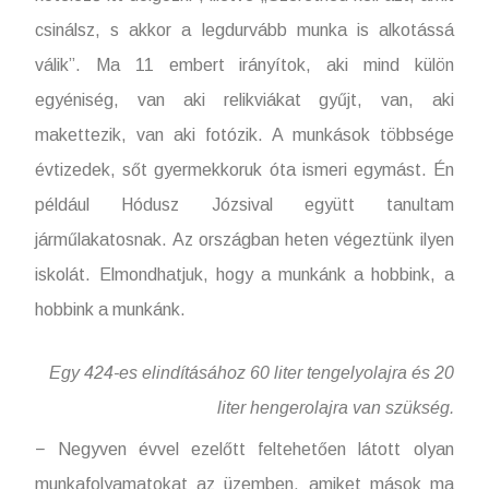
csinálsz, s akkor a legdurvább munka is alkotássá
válik”. Ma 11 embert irányítok, aki mind külön
egyéniség, van aki relikviákat gyűjt, van, aki
makettezik, van aki fotózik. A munkások többsége
évtizedek, sőt gyermekkoruk óta ismeri egymást. Én
például Hódusz Józsival együtt tanultam
járműlakatosnak. Az országban heten végeztünk ilyen
iskolát. Elmondhatjuk, hogy a munkánk a hobbink, a
hobbink a munkánk.
Egy 424-es elindításához 60 liter tengelyolajra és 20
liter hengerolajra van szükség.
− Negyven évvel ezelőtt feltehetően látott olyan
munkafolyamatokat az üzemben, amiket mások ma