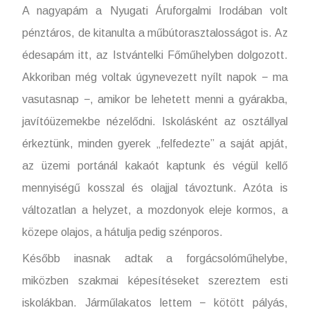
A nagyapám a Nyugati Áruforgalmi Irodában volt
pénztáros, de kitanulta a műbútorasztalosságot is. Az
édesapám itt, az Istvántelki Főműhelyben dolgozott.
Akkoriban még voltak úgynevezett nyílt napok − ma
vasutasnap −, amikor be lehetett menni a gyárakba,
javítóüzemekbe nézelődni. Iskolásként az osztállyal
érkeztünk, minden gyerek „felfedezte” a saját apját,
az üzemi portánál kakaót kaptunk és végül kellő
mennyiségű kosszal és olajjal távoztunk. Azóta is
változatlan a helyzet, a mozdonyok eleje kormos, a
közepe olajos, a hátulja pedig szénporos.
Később inasnak adtak a forgácsolóműhelybe,
miközben szakmai képesítéseket szereztem esti
iskolákban. Járműlakatos lettem − kötött pályás,