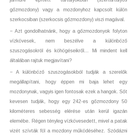
gőzmozdony) vagy a mozdonyhoz kapcsolt külön
szerkocsiban (szerkocsis gőzmozdony) viszi magával.
− Azt gondolhatnánk, hogy a gőzmozdonyok folyton
vízkövesek, nem beszélve a különböző
szuszogásokról és köhögéseikről… Mi mindent kell
általában rajtuk megjavítani?
− A különböző szuszogásokból tudják a szerelők
megállapítani, hogy éppen mi baja lehet egy
mozdonynak, vagyis igen fontosak ezek a hangok. Sőt
kevesen tudják, hogy egy 242-es gőzmozdony 50
kilométeres sebesség elérése után kerül igazán
elemébe. Régen tényleg vízkövesedett, mivel a patak
vizét szívták föl a mozdony működéséhez. Szódázni