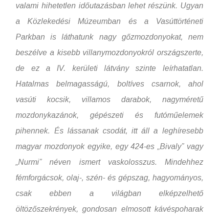
valami hihetetlen időutazásban lehet részünk. Ugyan
a Közlekedési Múzeumban és a Vasúttörténeti
Parkban is láthatunk nagy gőzmozdonyokat, nem
beszélve a kisebb villanymozdonyokról országszerte,
de ez a IV. kerületi látvány szinte leírhatatlan.
Hatalmas belmagasságú, boltíves csarnok, ahol
vasúti kocsik, villamos darabok, nagyméretű
mozdonykazánok, gépészeti és futóműelemek
pihennek. És lássanak csodát, itt áll a leghíresebb
magyar mozdonyok egyike, egy 424-es „Bivaly” vagy
„Nurmi” néven ismert vaskolosszus. Mindehhez
fémforgácsok, olaj-, szén- és gépszag, hagyományos,
csak ebben a világban elképzelhető
öltözőszekrények, gondosan elmosott kávéspoharak