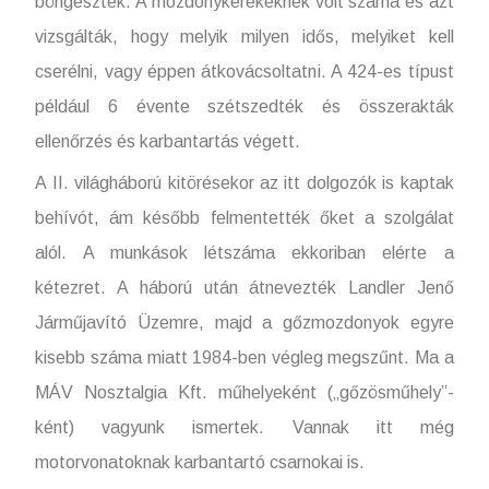
böngészték. A mozdonykerekeknek volt száma és azt
vizsgálták, hogy melyik milyen idős, melyiket kell
cserélni, vagy éppen átkovácsoltatni. A 424-es típust
például 6 évente szétszedték és összerakták
ellenőrzés és karbantartás végett.
A II. világháború kitörésekor az itt dolgozók is kaptak
behívót, ám később felmentették őket a szolgálat
alól. A munkások létszáma ekkoriban elérte a
kétezret. A háború után átnevezték Landler Jenő
Járműjavító Üzemre, majd a gőzmozdonyok egyre
kisebb száma miatt 1984-ben végleg megszűnt. Ma a
MÁV Nosztalgia Kft. műhelyeként („gőzösműhely”-
ként) vagyunk ismertek. Vannak itt még
motorvonatoknak karbantartó csarnokai is.