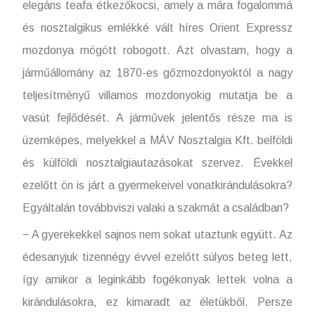
elegáns teafa étkezőkocsi, amely a mára fogalommá
és nosztalgikus emlékké vált híres Orient Expressz
mozdonya mögött robogott. Azt olvastam, hogy a
járműállomány az 1870-es gőzmozdonyoktól a nagy
teljesítményű villamos mozdonyokig mutatja be a
vasút fejlődését. A járművek jelentős része ma is
üzemképes, melyekkel a MÁV Nosztalgia Kft. belföldi
és külföldi nosztalgiautazásokat szervez. Évekkel
ezelőtt ön is járt a gyermekeivel vonatkirándulásokra?
Egyáltalán továbbviszi valaki a szakmát a családban?
− A gyerekekkel sajnos nem sokat utaztunk együtt. Az
édesanyjuk tizennégy évvel ezelőtt súlyos beteg lett,
így amikor a leginkább fogékonyak lettek volna a
kirándulásokra, ez kimaradt az életükből. Persze