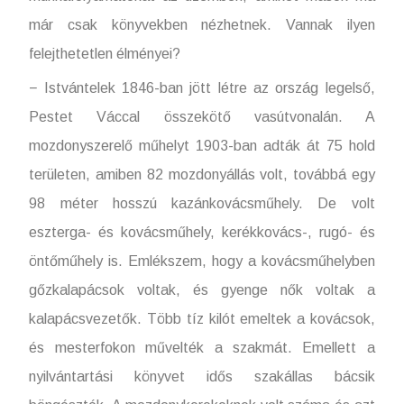
már csak könyvekben nézhetnek. Vannak ilyen
felejthetetlen élményei?
− Istvántelek 1846-ban jött létre az ország legelső,
Pestet Váccal összekötő vasútvonalán. A
mozdonyszerelő műhelyt 1903-ban adták át 75 hold
területen, amiben 82 mozdonyállás volt, továbbá egy
98 méter hosszú kazánkovácsműhely. De volt
eszterga- és kovácsműhely, kerékkovács-, rugó- és
öntőműhely is. Emlékszem, hogy a kovácsműhelyben
gőzkalapácsok voltak, és gyenge nők voltak a
kalapácsvezetők. Több tíz kilót emeltek a kovácsok,
és mesterfokon művelték a szakmát. Emellett a
nyilvántartási könyvet idős szakállas bácsik