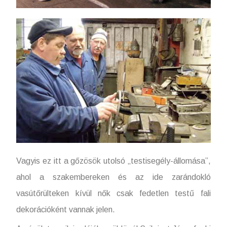
Vagyis ez itt a gőzösök utolsó „testisegély-állomása”,
ahol a szakembereken és az ide zarándokló
vasútőrülteken kívül nők csak fedetlen testű fali
dekorációként vannak jelen.