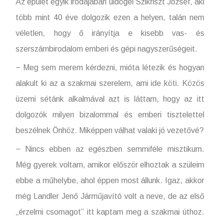
Az épület egyik irodájában üldögél Szikriszt József, aki
több mint 40 éve dolgozik ezen a helyen, talán nem
véletlen, hogy ő irányítja e kisebb vas- és
szerszámbirodalom emberi és gépi nagyszerűségeit.
− Meg sem merem kérdezni, mióta létezik és hogyan
alakult ki az a szakmai szerelem, ami ide köti. Közös
üzemi sétánk alkalmával azt is láttam, hogy az itt
dolgozók milyen bizalommal és emberi tisztelettel
beszélnek Önhöz. Miképpen válhat valaki jó vezetővé?
− Nincs ebben az egészben semmiféle misztikum.
Még gyerek voltam, amikor először elhoztak a szüleim
ebbe a műhelybe, ahol éppen most állunk. Igaz, akkor
még Landler Jenő Járműjavító volt a neve, de az első
„érzelmi csomagot” itt kaptam meg a szakmai úthoz.