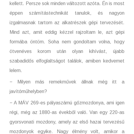
kellett. Persze sok minden változott azóta. Én is most
éppen számítástechnikát tanulok, és nagyon
izgalmasnak tartom az alkatrészek gépi tervezését.
Mind azt, amit eddig kézzel rajzoltam le, azt gépi
formába öntöm. Soha nem gondoltam volna, hogy
ötvenéves korom után olyan kihívást, újabb
szabadidős elfoglaltságot találok, amiben kedvemet
lelem.
− Milyen más remekművek állnak még itt a
javítóműhelyben?
− A MÁV 269-es pályaszámú gőzmozdonya, ami igen
régi, még az 1880-as évekből való. Van egy 220-as
gyorsvonati mozdony, amely az első hazai tervezésű
mozdonyok egyike. Nagy élmény volt, amikor a