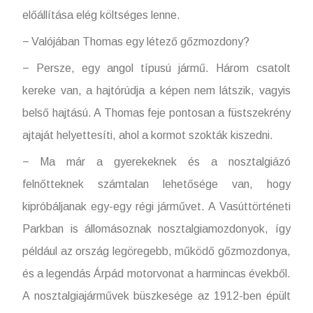
előállítása elég költséges lenne.
− Valójában Thomas egy létező gőzmozdony?
− Persze, egy angol típusú jármű. Három csatolt
kereke van, a hajtórúdja a képen nem látszik, vagyis
belső hajtású. A Thomas feje pontosan a füstszekrény
ajtaját helyettesíti, ahol a kormot szokták kiszedni.
− Ma már a gyerekeknek és a nosztalgiázó
felnőtteknek számtalan lehetősége van, hogy
kipróbáljanak egy-egy régi járművet. A Vasúttörténeti
Parkban is állomásoznak nosztalgiamozdonyok, így
például az ország legöregebb, működő gőzmozdonya,
és a legendás Árpád motorvonat a harmincas évekből.
A nosztalgiajárművek büszkesége az 1912-ben épült