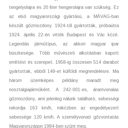
tengelyolajra és 20 liter hengerolajra van szükség. Ez
az első magyarországi gyártású, a MÁVAG-ban
készült gőzmozdony. 1924-től gyártották, próbaútra
1924. április 22-én vitték Budapest és Vác közé.
Legendás járműtípus, az akkori magyar ipar
büszkesége. Több művészeti alkotásban kapott
említést és szerepet. 1958-ig összesen 514 darabot
gyártottak, ebből 149-et külföldi megrendelésre. Ma
három üzemképes példány maradt meg
nosztalgiajárműként. A 242-001-es, áramvonalas
gőzmozdony, ami jelenleg nálunk található, sebességi
rekordja 163 km/h, miközben az engedélyezett
sebessége 120 km/h. A személyvonati gőzvontatás
Magyarországon 1984-ben szűnt meg.