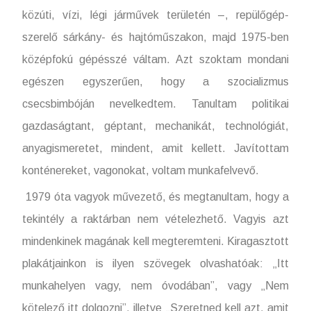
közúti, vízi, légi járművek területén –, repülőgép-
szerelő sárkány- és hajtóműszakon, majd 1975-ben
középfokú gépésszé váltam. Azt szoktam mondani
egészen egyszerűen, hogy a szocializmus
csecsbimbóján nevelkedtem. Tanultam politikai
gazdaságtant, géptant, mechanikát, technológiát,
anyagismeretet, mindent, amit kellett. Javítottam
konténereket, vagonokat, voltam munkafelvevő.
1979 óta vagyok művezető, és megtanultam, hogy a
tekintély a raktárban nem vételezhető. Vagyis azt
mindenkinek magának kell megteremteni. Kiragasztott
plakátjainkon is ilyen szövegek olvashatóak: „Itt
munkahelyen vagy, nem óvodában”, vagy „Nem
kötelező itt dolgozni”, illetve „Szeretned kell azt, amit