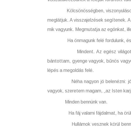
Kölcsönösségben, viszonyulásokban élü
meglátjuk. A visszajelzések segítenek. A 
mik vagyunk. Megmutatja az egónkat, ille
Ha önmagunk felé fordulunk, és saját
Mindent. Az egész világot. A valós
bántottam, gyenge vagyok, bűnös vagyo
lépés a megoldás felé.
Néha nagyon jó belenézni: jó most n
vagyok, szeretem magam, „az Isten karja
Minden bennünk van.
Ha fáj valami fájdalmat, ha örülünk,
Hullámok vesznek körül bennünket. K