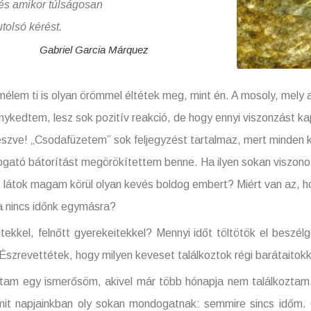
 és amikor túlságosan
utolsó kérést.
Gabriel Garcia Márquez
i is olyan örömmel éltétek meg, mint én. A mosoly, mely a 
kedtem, lesz sok pozitív reakció, de hogy ennyi viszonzást ka
szve! „Csodafüzetem” sok feljegyzést tartalmaz, mert minden k
gató bátorítást megörökítettem benne. Ha ilyen sokan viszon
t látok magam körül olyan kevés boldog embert? Miért van az, 
a nincs időnk egymásra?
elnőtt gyerekeitekkel? Mennyi időt töltötök el beszélge
zrevettétek, hogy milyen keveset találkoztok régi barátaitokk
ismerősöm, akivel már több hónapja nem találkoztam. Sz
 amit napjainkban oly sokan mondogatnak: semmire sincs időm.