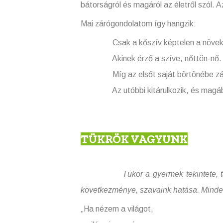
bátorságról és magáról az életről szól. 
Mai zárógondolatom így hangzik:
Csak a kőszív képtelen a növeke
Akinek érző a szíve, nőttön-nő.
Míg az elsőt saját börtönébe zárj
Az utóbbi kitárulkozik, és magába f
TÜKRÖK VAGYUNK
Tükör a gyermek tekintete, társunk 
következménye, szavaink hatása. Minden
„Ha nézem a világot,