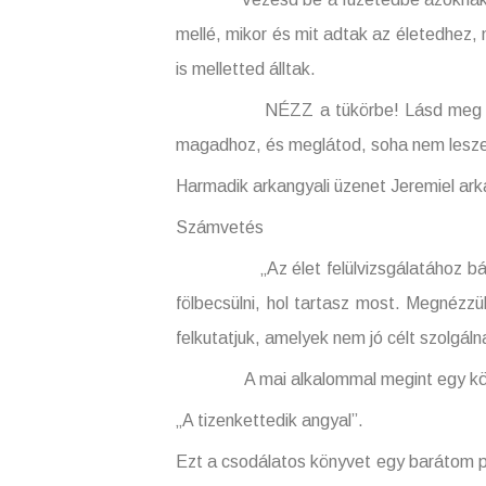
mellé, mikor és mit adtak az életedhez, 
is melletted álltak.
NÉZZ a tükörbe! Lásd meg önmagad! 
magadhoz, és meglátod, soha nem lesze
Harmadik arkangyali üzenet Jeremiel ark
Számvetés
„Az élet felülvizsgálatához bátorság 
fölbecsülni, hol tartasz most. Megnézzü
felkutatjuk, amelyek nem jó célt szolgál
A mai alkalommal megint egy könyv
„A tizenkettedik angyal”.
Ezt a csodálatos könyvet egy barátom pol