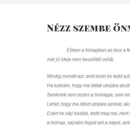
Nézz szembe ön
Ebben a hónapban az lesz a feladat, 
már jó ideje nem beszéltél velük.
Mindig mondd azt, amit érzel és tedd azt
Ha tudnám, hogy ma látlak utoljára alud
Senkinek sem biztos a holnapja, sem öre
Lehet, hogy ma látod utoljára azokat, aki
Ezért ne várj tovább, tedd meg ma, mert
a holnap, sajnálni fogod azt a napot, ami