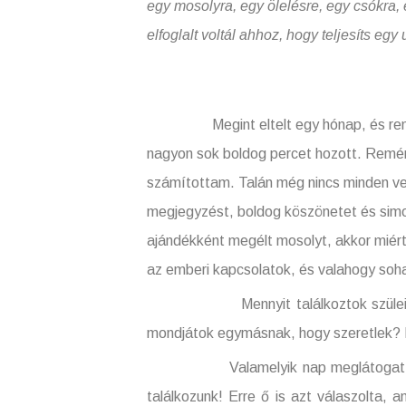
egy mosolyra, egy ölelésre, egy csókra,
elfoglalt voltál ahhoz, hogy teljesíts egy 
Megint eltelt egy hónap, és remélem t
nagyon sok boldog percet hozott. Remény
számítottam. Talán még nincs minden ve
megjegyzést, boldog köszönetet és simo
ajándékként megélt mosolyt, akkor miér
az emberi kapcsolatok, és valahogy soh
Mennyit találkoztok szüleitekkel, f
mondjátok egymásnak, hogy szeretlek? És
Valamelyik nap meglátogattam egy 
találkozunk! Erre ő is azt válaszolta,