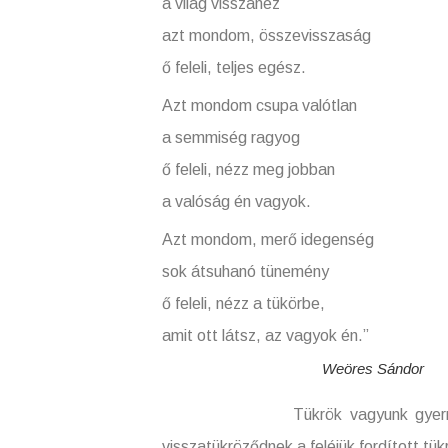
a világ visszanéz
azt mondom, összevisszaság
ő feleli, teljes egész.
Azt mondom csupa valótlan
a semmiség ragyog
ő feleli, nézz meg jobban
a valóság én vagyok.
Azt mondom, merő idegenség
sok átsuhanó tünemény
ő feleli, nézz a tükörbe,
amit ott látsz, az vagyok én.”
Weöres Sándor
Tükrök vagyunk gyermekeink, társ
visszatükröződnek a feléjük fordított tü