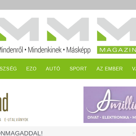
SZSÉG
EZO
AUTÓ
SPORT
AZ EMBER
V
ÖNMAGADDAL!
>