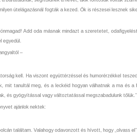
milyen útelágazásnál fogták a kezed. Ők is részesei lesznek sik
Add oda másnak mindazt a szeretetet, odafigyelést, mel
l egyedül.
angyaltól –
kell. Ha viszont együttérzéssel és humorérzékkel teszed, fej
k, mit tanultál meg, és a leckéid hogyan válhatnak a ma és a 
nak, és gyógyítással vagy változtatással megszabadulunk tőlük.”
et ajánlok nektek:
cán találtam. Valahogy odavonzott és hívott, hogy „olvass el”. 