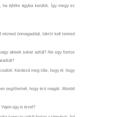
, ha éjfélre ágyba kerülök. Így megy ez
ézned önmagaddal, tükröt kell tenned
gy akinek sokat adtál? Aki egy fontos
aradtál?
ültél. Kérdezd meg tőle, hogy él, hogy
n segíthetnél, hogy érzi magát. Mondd
ajon úgy is érzel?
 (vagy te voltál fontos számukra). Írd