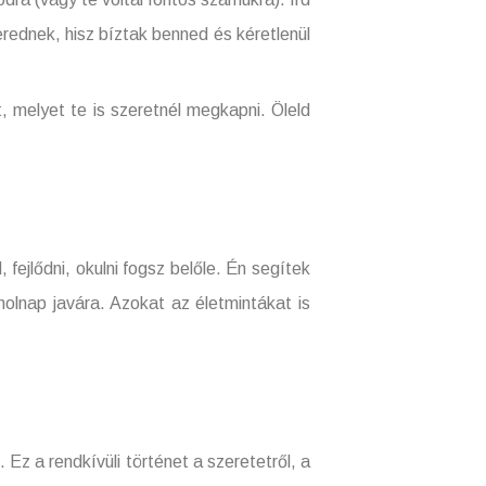
erednek, hisz bíztak benned és kéretlenül
yet te is szeretnél megkapni. Öleld
lődni, okulni fogsz belőle. Én segítek
holnap javára. Azokat az életmintákat is
Ez a rendkívüli történet a szeretetről, a