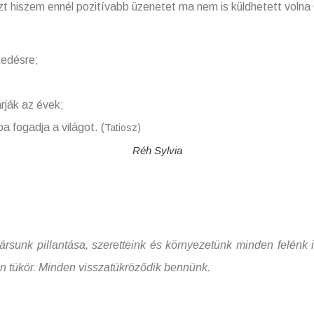
Azt hiszem ennél pozitívabb üzenetet ma nem is küldhetett voln
désre;
ák az évek;
ogadja a világot. (
Tatiosz)
Réh Sylvia
pillantása, szeretteink és környezetünk minden felénk irá
 tükör. Minden visszatükröződik bennünk.