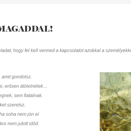
magaddal!
hogy fel kell venned a kapcsolatot azokkal a személyekkel,
, amit gondolsz.
ni, erősen átölelnélek…
gnek, sem fiatalnak.
ket szeretsz.
 ha soha nem jön el
kor nem jutott időd