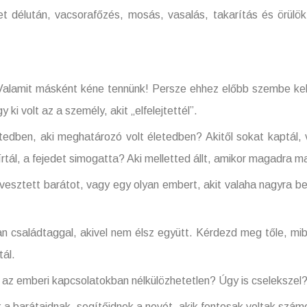
et délután, vacsorafőzés, mosás, vasalás, takarítás és örülök
másként kéne tennünk! Persze ehhez előbb szembe kell n
ki volt az a személy, akit „elfelejtettél”.
 aki meghatározó volt életedben? Akitől sokat kaptál, va
írtál, a fejedet simogatta? Aki melletted állt, amikor magadra m
ett barátot, vagy egy olyan embert, akit valaha nagyra becs
ládtaggal, akivel nem élsz együtt. Kérdezd meg tőle, mibe
tál.
beri kapcsolatokban nélkülözhetetlen? Úgy is cselekszel? V
aidnak, segítőidnek a nevét, akik fontosak voltak számodra