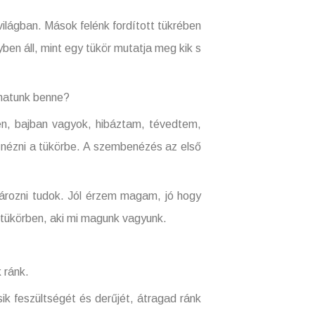
ágban. Mások felénk fordított tükrében
yben áll, mint egy tükör mutatja meg kik s
hatunk benne?
 bajban vagyok, hibáztam, tévedtem,
nézni a tükörbe. A szembenézés az első
ozni tudok. Jól érzem magam, jó hogy
 tükörben, aki mi magunk vagyunk.
 ránk.
eszültségét és derűjét, átragad ránk