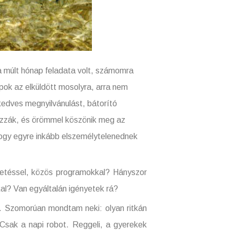
múlt hónap feladata volt, számomra
pok az elküldött mosolyra, arra nem
edves megnyilvánulást, bátorító
ozzák, és örömmel köszönik meg az
hogy egyre inkább elszemélytelenednek
téssel, közös programokkal? Hányszor
al? Van egyáltalán igényetek rá?
omorúan mondtam neki: olyan ritkán
 Csak a napi robot. Reggeli, a gyerekek