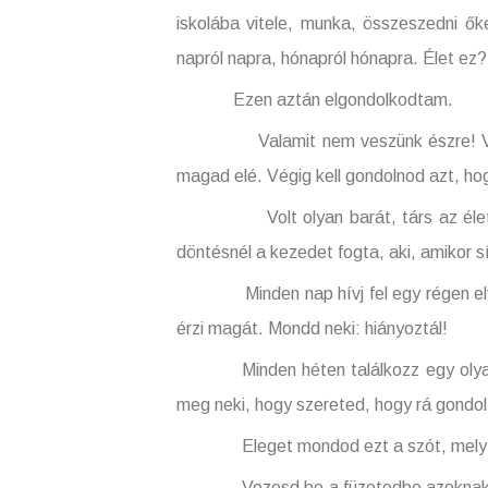
iskolába vitele, munka, összeszedni ők
napról napra, hónapról hónapra. Élet ez?
Ezen aztán elgondolkodtam.
Valamit nem veszünk észre! Valamit 
magad elé. Végig kell gondolnod azt, hogy 
Volt olyan barát, társ az életedben,
döntésnél a kezedet fogta, aki, amikor s
Minden nap hívj fel egy régen elveszt
érzi magát. Mondd neki: hiányoztál!
Minden héten találkozz egy olyan csa
meg neki, hogy szereted, hogy rá gondol
Eleget mondod ezt a szót, mely az em
Vezesd be a füzetedbe azoknak a barát