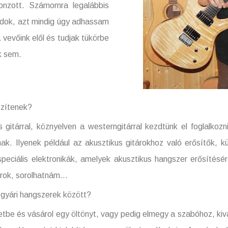
onzott. Számomra legalábbis
ladok, azt mindig úgy adhassam
 vevőink elől és tudjak tükörbe
k sem.
szítenek?
s gitárral, köznyelven a westerngitárral kezdtünk el foglalko
k. Ilyenek például az akusztikus gitárokhoz való erősítők, kül
speciális elektronikák, amelyek akusztikus hangszer erősítésér
úrok, sorolhatnám…
a gyári hangszerek között?
tbe és vásárol egy öltönyt, vagy pedig elmegy a szabóhoz, kivá