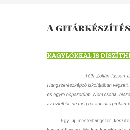
A gitárkészíté
KAGYLÓKKAL IS DÍSZÍTH
Tóth Zoltán lassan tíz éve készít
Hangszerészképzô Iskolájában végzett, 
és egyre népszerûbb. Nem csoda, hiszen
az üzletbôl, de még garanciális problé
Egy új mesterhangszer készíté
korszerűtlenség. Modern korunkban ha va