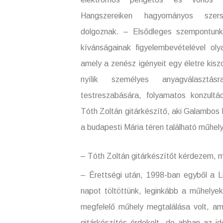
Hangszereiken hagyományos szer
dolgoznak. – Elsődleges szempontun
kívánságainak figyelembevételével oly
amely a zenész igényeit egy életre kisz
nyílik személyes anyagválasztá
testreszabására, folyamatos konzultá
Tóth Zoltán gitárkészítő, aki Galambos
a budapesti Mária téren található műhely
– Tóth Zoltán gitárkészítőt kérdezem, m
– Érettségi után, 1998-ban egyből a
napot töltöttünk, leginkább a műhelye
megfelelő műhely megtalálása volt, ami
gitárkészítés érdekelt, de abban az i