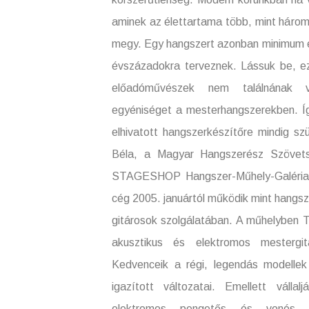
aminek az élettartama több, mint három 
megy. Egy hangszert azonban minimum é
évszázadokra terveznek. Lássuk be, ez
előadóművészek nem találnának va
egyéniséget a mesterhangszerekben. Így
elhivatott hangszerkészítőre mindig s
Béla, a Magyar Hangszerész Szöve
STAGESHOP Hangszer-Műhely-Galéria mu
cég 2005. januártól működik mint hangsze
gitárosok szolgálatában. A műhelyben 
akusztikus és elektromos mestergitá
Kedvenceik a régi, legendás modelle
igazított változatai. Emellett vállal
elektromos pengetős és vonós h