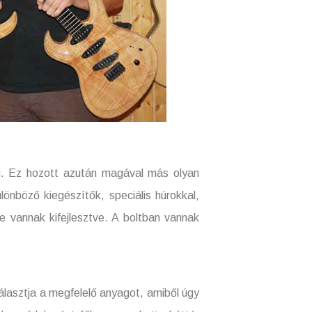
zni. Ez hozott azután magával más olyan
önböző kiegészítők, speciális húrokkal,
e vannak kifejlesztve. A boltban vannak
lasztja a megfelelő anyagot, amiből úgy