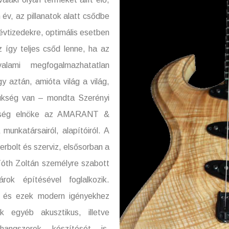
év, az pillanatok alatt csődbe
vtizedekre, optimális esetben
 így teljes csőd lenne, ha az
lami megfogalmazhatatlan
 aztán, amióta világ a világ,
zükség van – mondta Szerényi
tség elnöke az AMARANT &
nkatársairól, alapítóiról. A
rbolt és szerviz, elsősorban a
Tóth Zoltán személyre szabott
rok építésével foglalkozik.
k és ezek modern igényekhez
ják egyéb akusztikus, illetve
angszerek készítését is.