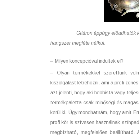
Gitáron éppúgy elôadhatók klassziku
hangszer megléte nélkül.
– Milyen koncepcióval indultak el?
– Olyan termékekkel szerettünk voln
kiszolgálást létrehozni, ami a profi zen
azt jelenti, hogy aki hobbista vagy telje
termékpaletta csak minőségi és magas
kerül ki. Úgy mondhatnám, hogy amit Er
profi kör is szívesen használnak színpa
megbízható, megfelelően beállítható. 