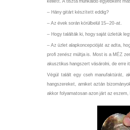
kellett. A tiszta munkaidő egyébként más
– Hány gitárt készített eddig?
– Az évek során körülbelül 15–20-at.
– Hogy találták ki, hogy saját üzletük le
– Az üzlet alapkoncepcióját az adta, ho
profi zenész múltja is. Most is a MÉZ ze
akusztikus hangszert vásárolni, de erre i
Végül talált egy cseh manufaktúrát, ak
hangszereket, amiket aztán bizományok
akkor folyamatosan azon járt az eszem, h