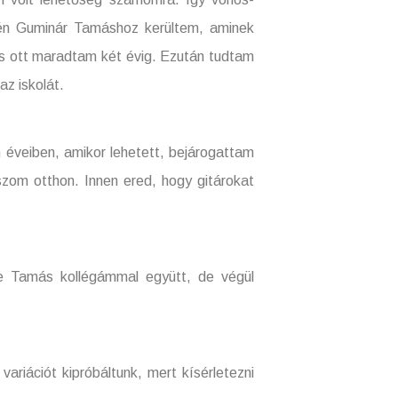
én Guminár Tamáshoz kerültem, aminek
 is ott maradtam két évig. Ezután tudtam
z iskolát.
 éveiben, amikor lehetett, bejárogattam
szom otthon. Innen ered, hogy gitárokat
e Tamás kollégámmal együtt, de végül
variációt kipróbáltunk, mert kísérletezni