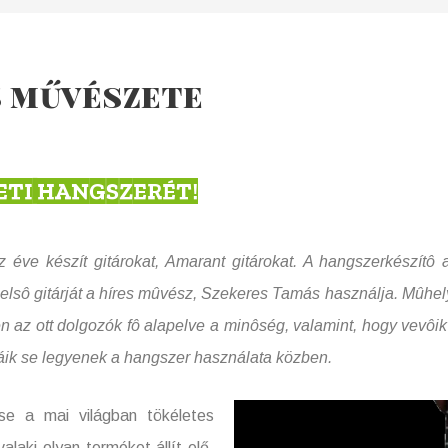
s művészete
ETI HANGSZERÉT!
 gitárokat, Amarant gitárokat. A hangszerkészítô a 
elsô gitárját a híres mûvész, Szekeres Tamás használja. Mûhel
 az ott dolgozók fô alapelve a minôség, valamint, hogy vevô
máik se legyenek a hangszer használata közben.
se a mai világban tökéletes
laki olyan terméket állít elő,