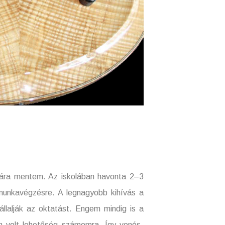
ára mentem. Az iskolában havonta 2–3
 munkavégzésre. A legnagyobb kihívás a
állalják az oktatást. Engem mindig is a
em volt lehetőség számomra. Így vonós-