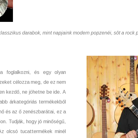
s darabok, mint napjaink modern popzenéi, sôt a rock pél
a foglalkozni, és egy olyan
észeket célozza meg, de ez nem
sen kezdő, ne jöhetne be ide. A
abb árkategóriás termékekből
nő és az ő zenészbarátai, ez a
don. Tudják, hogy jó minőségű,
Az olcsó tucattermékek minél