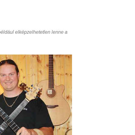
dául elképzelhetetlen lenne a