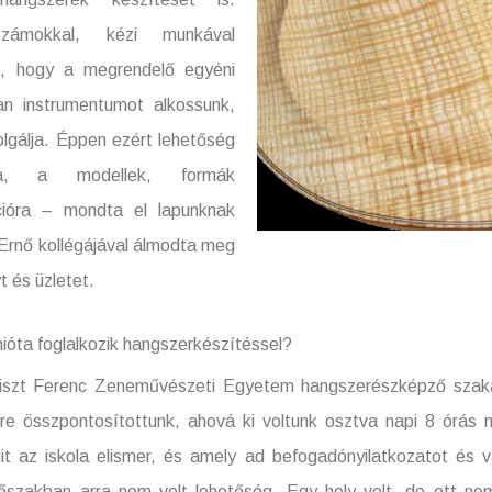
számokkal, kézi munkával
k, hogy a megrendelő egyéni
an instrumentumot alkossunk,
olgálja. Éppen ezért lehetőség
sra, a modellek, formák
cióra – mondta el lapunknak
 Ernő kollégájával álmodta meg
t és üzletet.
ióta foglalkozik hangszerkészítéssel?
 Liszt Ferenc Zeneművészeti Egyetem hangszerészképző szak
kre összpontosítottunk, ahová ki voltunk osztva napi 8 órás
t az iskola elismer, és amely ad befogadónyilatkozatot és v
dőszakban arra nem volt lehetőség. Egy hely volt, de ott n