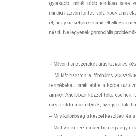
gyorsabb, minél több eladása sose v
mindig nagyon fontos volt, hogy amit e
el, hogy ne kelljen semmit elhallgatnom a
nézni. Ne legyenek garanciális problémá
– Milyen hangszereket árusítanak és ké
– Mi kifejezetten a fémhúros akusztiku
termékeket, amik ebbe a körbe tartozna
amiket Angliában kézzel tekercselnek, 
még elektromos gitárok, hangszedők, h
– Mi a különbség a kézzel készített és 
– Mint amikor az ember bemegy egy üzle