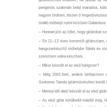
pengetős szakmán belül maradva, kül
nagyon örültem, hiszen ő hegedűviszonyl
önálló műhelyt nyitni közösen Galambos
– Honnan jött az ötlet, hogy gitárokat s
– Én 11–12 éves koromtól gitároztam, t
hangszerkészítő műhelybe fülelni és sz
szerettem volna készíteni.
– Mikor készült el az első hangszer?
– Még 2001-ben, amikor befejeztem a
Szekeres Tamás gitárművészhez került 
– Mennyi idő alatt készült el az első gitá
– Az első gitár körülbelül másfél évig, 