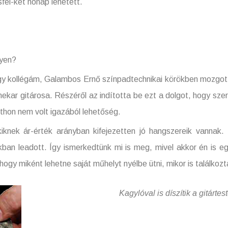
fél-két hónap lehetett.
gyen?
gy kollégám, Galambos Ernő színpadtechnikai körökben mozgott. 
nekar gitárosa. Részéről az indította be ezt a dolgot, hogy sz
tthon nem volt igazából lehetőség.
iknek ár-érték arányban kifejezetten jó hangszereik vannak.
ban leadott. Így ismerkedtünk mi is meg, mivel akkor én is e
ogy miként lehetne saját műhelyt nyélbe ütni, mikor is találkozt
Kagylóval is díszítik a gitárte