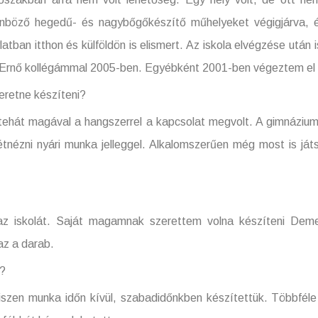
önböző hegedű- és nagybőgőkészítő műhelyeket végigjárva, 
atban itthon és külföldön is elismert. Az iskola elvégzése után
 Ernő kollégámmal 2005-ben. Egyébként 2001-ben végeztem el a
zeretne készíteni?
ehát magával a hangszerrel a kapcsolat megvolt. A gimnázium
étnézni nyári munka jelleggel. Alkalomszerűen még most is ját
z iskolát. Saját magamnak szerettem volna készíteni Dem
az a darab.
r?
hiszen munka időn kívül, szabadidőnkben készítettük. Többféle 