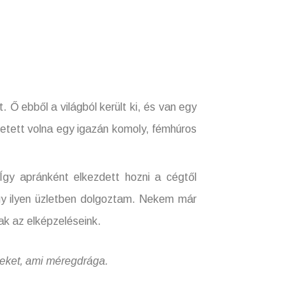
Ő ebből a világból került ki, és van egy
eretett volna egy igazán komoly, fémhúros
 Így apránként elkezdett hozni a cégtől
gy ilyen üzletben dolgoztam. Nekem már
ak az elképzeléseink.
steket, ami méregdrága.