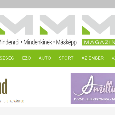
SZSÉG
EZO
AUTÓ
SPORT
AZ EMBER
V